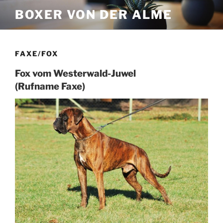
Zum
BOXER VON DER ALME
Inhalt
springen
FAXE/FOX
Fox vom Westerwald-Juwel
(Rufname Faxe)