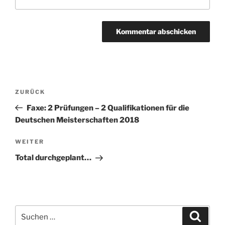
Beitragsnavigation
Vorheriger
ZURÜCK
Beitrag
Faxe: 2 Prüfungen – 2 Qualifikationen für die
Deutschen Meisterschaften 2018
Nächster
WEITER
Beitrag
Total durchgeplant…
Suchen
Suche
nach: