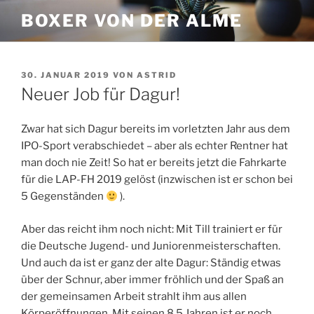
Zum
BOXER VON DER ALME
Inhalt
springen
VERÖFFENTLICHT
30. JANUAR 2019
VON
ASTRID
AM
Neuer Job für Dagur!
Zwar hat sich Dagur bereits im vorletzten Jahr aus dem
IPO-Sport verabschiedet – aber als echter Rentner hat
man doch nie Zeit! So hat er bereits jetzt die Fahrkarte
für die LAP-FH 2019 gelöst (inzwischen ist er schon bei
5 Gegenständen
).
Aber das reicht ihm noch nicht: Mit Till trainiert er für
die Deutsche Jugend- und Juniorenmeisterschaften.
Und auch da ist er ganz der alte Dagur: Ständig etwas
über der Schnur, aber immer fröhlich und der Spaß an
der gemeinsamen Arbeit strahlt ihm aus allen
Körperöffnungen. Mit seinen 8,5 Jahren ist er noch