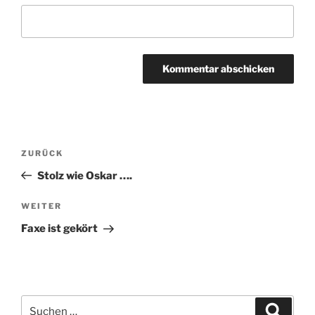
Beitragsnavigation
Vorheriger
ZURÜCK
Beitrag
Stolz wie Oskar ….
Nächster
WEITER
Beitrag
Faxe ist gekört
Suchen
Suche