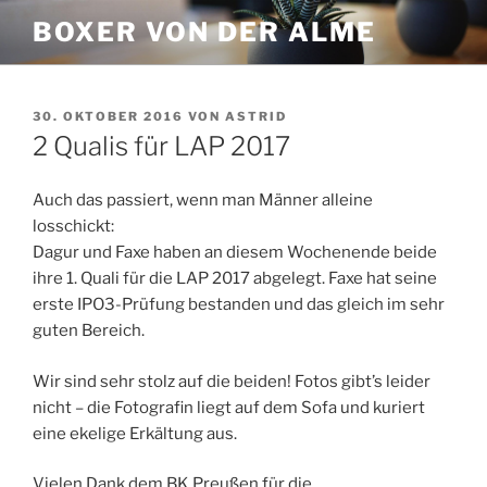
Zum
BOXER VON DER ALME
Inhalt
springen
VERÖFFENTLICHT
30. OKTOBER 2016
VON
ASTRID
AM
2 Qualis für LAP 2017
Auch das passiert, wenn man Männer alleine
losschickt:
Dagur und Faxe haben an diesem Wochenende beide
ihre 1. Quali für die LAP 2017 abgelegt. Faxe hat seine
erste IPO3-Prüfung bestanden und das gleich im sehr
guten Bereich.
Wir sind sehr stolz auf die beiden! Fotos gibt’s leider
nicht – die Fotografin liegt auf dem Sofa und kuriert
eine ekelige Erkältung aus.
Vielen Dank dem BK Preußen für die